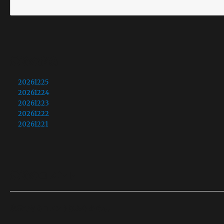
最近の投稿
20261225
20261224
20261223
20261222
20261221
最近のコメント
表示できるコメントはありません。