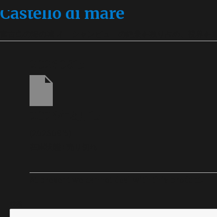
Castello di mare
宮古島の海の城 オーシャンビューの絶景を独り占め、視界を
20260815
2026年8月15日
(20260815)
在庫状態 : 売り切れ
At present we cannot deal with this product.
検索