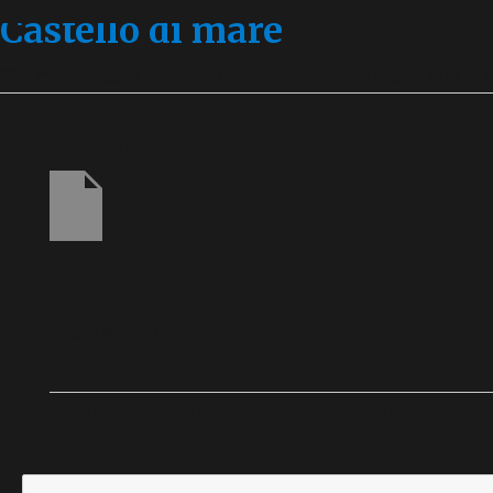
Castello di mare
宮古島の海の城 オーシャンビューの絶景を独り占め、視界を
20260706
2026年7月06日
(20260706)
在庫状態 : 売り切れ
At present we cannot deal with this product.
検索