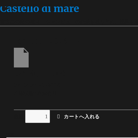
Castello di mare
宮古島の海の城 オーシャンビューの絶景を独り占め、視界を
rentacar_20261117
レンタカー料金
(rentacar_20261117)
在庫状態 : 在庫有り
数量
検索