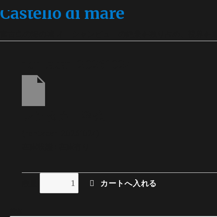
Castello di mare
宮古島の海の城 オーシャンビューの絶景を独り占め、視界を
rentacar_20261024
レンタカー料金
(rentacar_20261024)
在庫状態 : 在庫有り
数量
検索