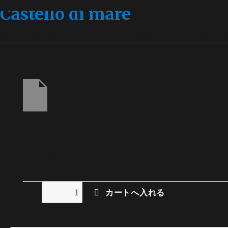
Castello di mare
宮古島の海の城 オーシャンビューの絶景を独り占め、視界を
rentacar_20260308
レンタカー料金
(rentacar_20260308)
在庫状態 : 在庫有り
数量
検索