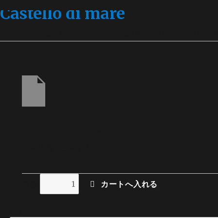
Castello di mare
宮古島の海の城 オーシャンビューの絶景を独り占め、視界を
rentacar_20260307
レンタカー料金
(rentacar_20260307)
在庫状態 : 在庫有り
数量
検索