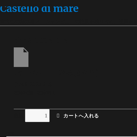
Castello di mare
宮古島の海の城 オーシャンビューの絶景を独り占め、視界を
bbq8_20261216
バーベキュー料金(8名分)
(bbq8_20261216)
在庫状態 : 在庫有り
数量
検索