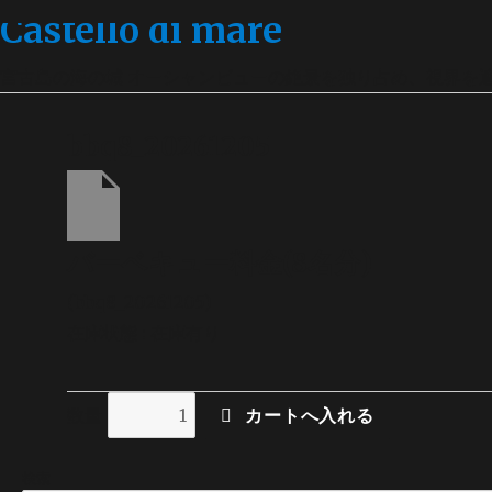
Castello di mare
宮古島の海の城 オーシャンビューの絶景を独り占め、視界を
bbq8_20261205
バーベキュー料金(8名分)
(bbq8_20261205)
在庫状態 : 在庫有り
数量
検索