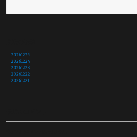
最近の投稿
20261225
20261224
20261223
20261222
20261221
最近のコメント
表示できるコメントはありません。