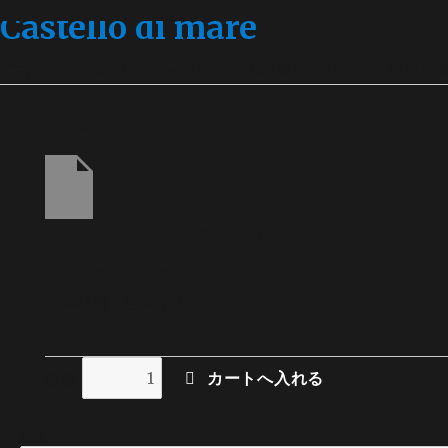
Castello di mare
宮古島の海の城 オーシャンビューの絶景を独り占め、視界を
bbq8_20261123
バーベキュー料金(8名分)
(bbq8_20261123)
在庫状態 : 在庫有り
数量
検索