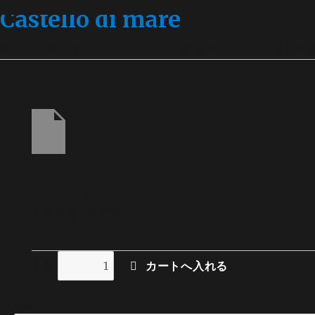
Castello di mare
宮古島の海の城 オーシャンビューの絶景を独り占め、視界を
bbq7_20261123
バーベキュー料金(7名分)
(bbq7_20261123)
在庫状態 : 在庫有り
数量
検索