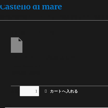
Castello di mare
宮古島の海の城 オーシャンビューの絶景を独り占め、視界を
bbq8_20261109
バーベキュー料金(8名分)
(bbq8_20261109)
在庫状態 : 在庫有り
数量
検索