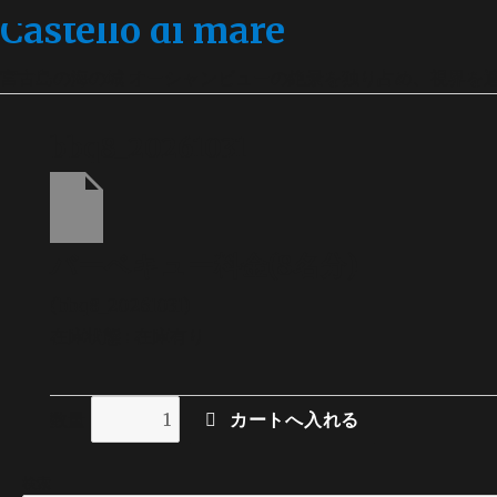
Castello di mare
宮古島の海の城 オーシャンビューの絶景を独り占め、視界を
bbq8_20261031
バーベキュー料金(8名分)
(bbq8_20261031)
在庫状態 : 在庫有り
数量
検索