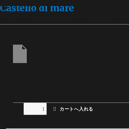
Castello di mare
宮古島の海の城 オーシャンビューの絶景を独り占め、視界を
bbq6_20261002
バーベキュー料金(6名分)
(bbq6_20261002)
在庫状態 : 在庫有り
数量
検索