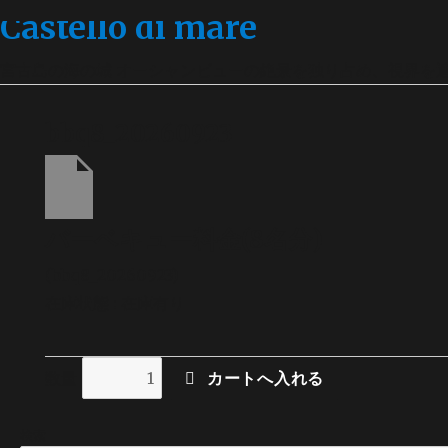
Castello di mare
宮古島の海の城 オーシャンビューの絶景を独り占め、視界を
bbq8_20260923
バーベキュー料金(8名分)
(bbq8_20260923)
在庫状態 : 在庫有り
数量
検索