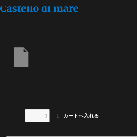
Castello di mare
宮古島の海の城 オーシャンビューの絶景を独り占め、視界を
bbq8_20260824
バーベキュー料金(8名分)
(bbq8_20260824)
在庫状態 : 在庫有り
数量
検索