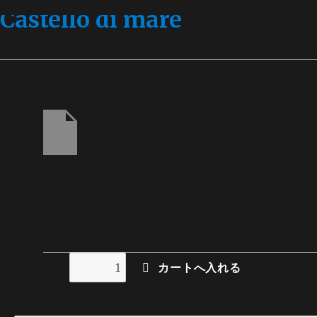
Castello di mare
宮古島の海の城 オーシャンビューの絶景を独り占め、視界を
bbq7_20260822
バーベキュー料金(7名分)
(bbq7_20260822)
在庫状態 : 在庫有り
数量
検索