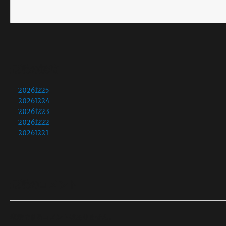
最近の投稿
20261225
20261224
20261223
20261222
20261221
最近のコメント
表示できるコメントはありません。