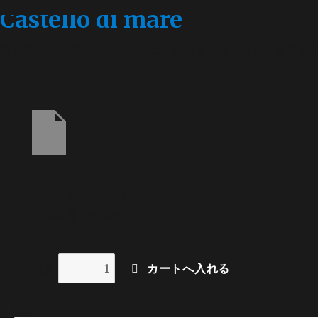
Castello di mare
宮古島の海の城 オーシャンビューの絶景を独り占め、視界を
bbq7_20260722
バーベキュー料金(7名分)
(bbq7_20260722)
在庫状態 : 在庫有り
数量
検索