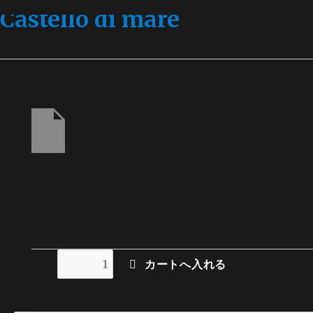
Castello di mare
宮古島の海の城 オーシャンビューの絶景を独り占め、視界を
bbq8_20260720
バーベキュー料金(8名分)
(bbq8_20260720)
在庫状態 : 在庫有り
数量
検索