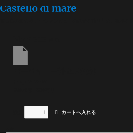
Castello di mare
宮古島の海の城 オーシャンビューの絶景を独り占め、視界を
bbq7_20260611
バーベキュー料金(7名分)
(bbq7_20260611)
在庫状態 : 在庫有り
数量
検索