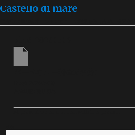
Castello di mare
宮古島の海の城 オーシャンビューの絶景を独り占め、視界を
bbq6_20260506
バーベキュー料金(6名分)
(bbq6_20260506)
在庫状態 : 売り切れ
At present we cannot deal with this product.
検索