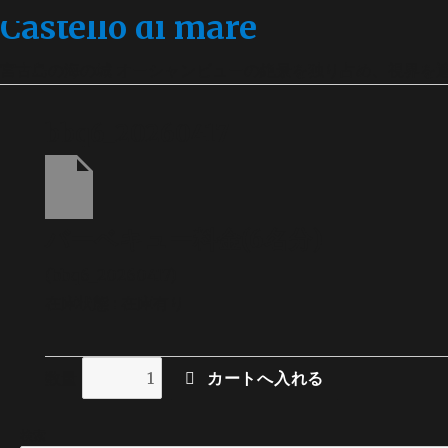
Castello di mare
宮古島の海の城 オーシャンビューの絶景を独り占め、視界を
bbq6_20260417
バーベキュー料金(6名分)
(bbq6_20260417)
在庫状態 : 在庫有り
数量
検索