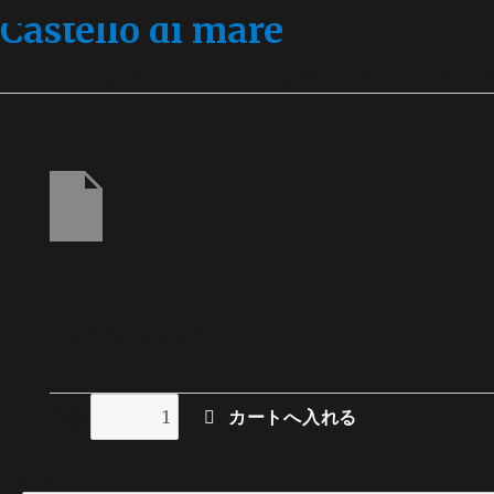
Castello di mare
宮古島の海の城 オーシャンビューの絶景を独り占め、視界を
bbq6_20260402
バーベキュー料金(6名分)
(bbq6_20260402)
在庫状態 : 在庫有り
数量
検索