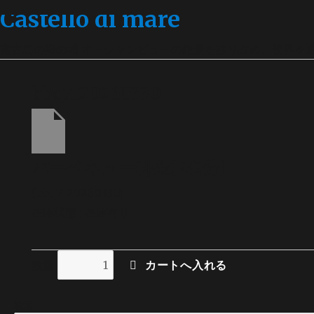
Castello di mare
宮古島の海の城 オーシャンビューの絶景を独り占め、視界を
bbq7_20260330
バーベキュー料金(7名分)
(bbq7_20260330)
在庫状態 : 在庫有り
数量
検索