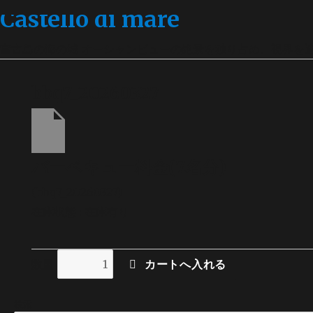
Castello di mare
宮古島の海の城 オーシャンビューの絶景を独り占め、視界を
bbq7_20260327
バーベキュー料金(7名分)
(bbq7_20260327)
在庫状態 : 在庫有り
数量
検索