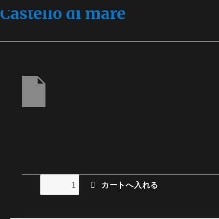
Castello di mare
宮古島の海の城 オーシャンビューの絶景を独り占め、視界を
bbq8_20260320
バーベキュー料金(8名分)
(bbq8_20260320)
在庫状態 : 在庫有り
数量
検索