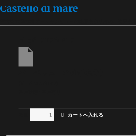
Castello di mare
宮古島の海の城 オーシャンビューの絶景を独り占め、視界を
bbq6_20260312
バーベキュー料金(6名分)
(bbq6_20260312)
在庫状態 : 在庫有り
数量
検索