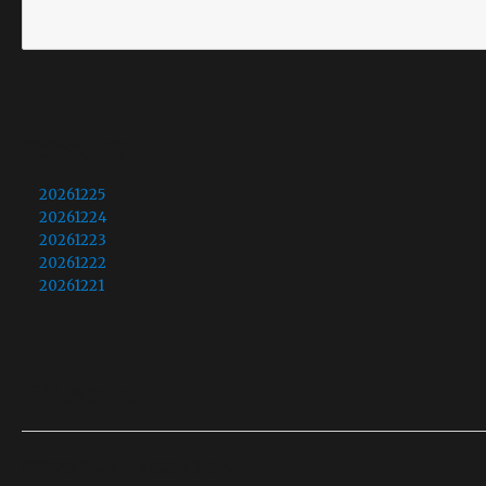
最近の投稿
20261225
20261224
20261223
20261222
20261221
最近のコメント
表示できるコメントはありません。