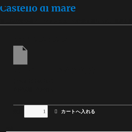
Castello di mare
宮古島の海の城 オーシャンビューの絶景を独り占め、視界を
bbq6_20260204
バーベキュー料金(6名分)
(bbq6_20260204)
在庫状態 : 在庫有り
数量
検索